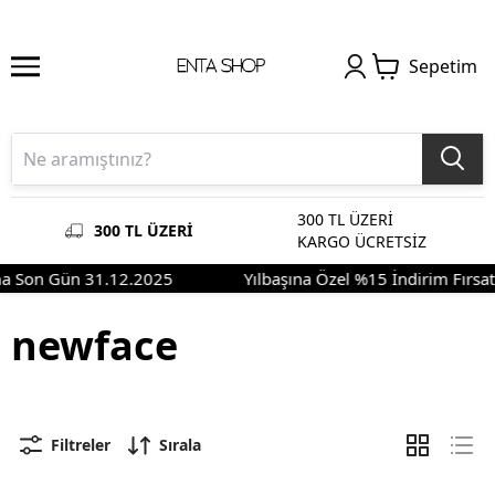
Sepetim
300 TL ÜZERİ
300 TL ÜZERİ
KARGO ÜCRETSİZ
rma Son Gün 31.12.2025
Yılbaşına Özel %15 İndirim Fırsa
newface
Filtreler
Sırala